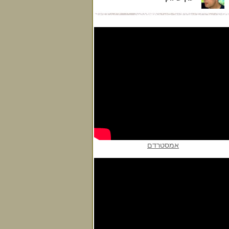
פלג לוי-
יוצר דוקומנטרי
אודי בורגר -
"איכות סרטים"
ירון ויינשטיין
צלם
אמסטרדם