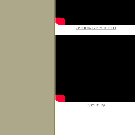
דרום גרמניה ואוסטריה
קלייהוייבך