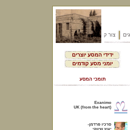
ים
צור קשר
ידידי המסע יוצרים
יומני מסע קודמים
תומכי המסע
Exanimo
(from the heart) UK
סרכיו פרדמן-
יעוץ שיווקי