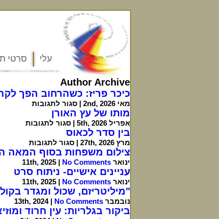
עלי
סרטי תע
Author Archive
כיכר פריז: כשהרחוב הפך לקר
על
מאי 2nd, 2026 |
סגור לתגובות
כיכר
מותו של עץ האורן
פריז:
על
אפריל 5th, 2026 |
סגור לתגובות
כשהרחוב
מותו
בין סדר לכאוס
הפך
של
על
מרץ 27th, 2026 |
סגור לתגובות
לקרנבל
עץ
בין
צילום משפחות בסוף המאה ה-19 תחילת המאה ה-0
האורן
סדר
ינואר 11th, 2025 |
No Comments
לכאוס
עניינים אישיים- ניתוח סרט
ינואר 11th, 2025 |
No Comments
"מיליטריזם, שכול ומגדר בקול
נובמבר 13th, 2024 |
No Comments
ביקור בגלריות: עין חרוד ומוזיאון רמת ג